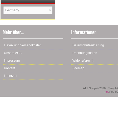
Mehr über...
Informationen
Liefer- und Versandkosten
Datenschutzerklärung
Unsere AGB
Rechnungsdaten
Impressum
Widerrufsrecht
Kontakt
Sitemap
Lieferzeit
ATS Shop © 2026 | Templa
mod
ified 