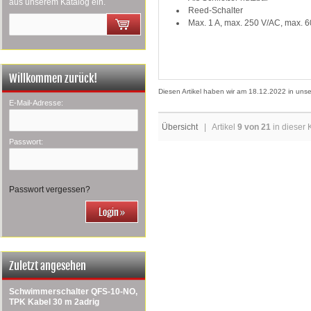
aus unserem Katalog ein.
Reed-Schalter
Max. 1 A, max. 250 V/AC, max. 6
Willkommen zurück!
Diesen Artikel haben wir am 18.12.2022 in un
E-Mail-Adresse:
Übersicht
| Artikel
9 von 21
in dieser 
Passwort:
Passwort vergessen?
Zuletzt angesehen
Schwimmerschalter QFS-10-NO,
TPK Kabel 30 m 2adrig