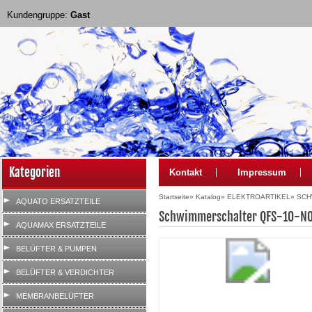
Kundengruppe:
Gast
Kategorien
Kontakt
Impressum
Startseite
»
Katalog
»
ELEKTROARTIKEL
»
SCH
AQUATO ERSATZTEILE
Schwimmerschalter QFS-10-NO,
AQUAMAX ERSATZTEILE
BELÜFTER & PUMPEN
BELÜFTER & VERDICHTER
MEMBRANBELÜFTER