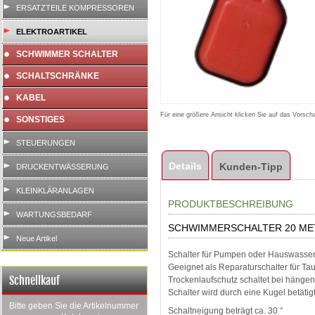
ERSATZTEILE KOMPRESSOREN
ELEKTROARTIKEL
SCHWIMMER SCHALTER
SCHALTSCHRÄNKE
KABEL
Für eine größere Ansicht klicken Sie auf das Vorscha
SONSTIGES
STEUERUNGEN
Details
Kunden-Tipp
DRUCKENTWÄSSERUNG
KLEINKLÄRANLAGEN
PRODUKTBESCHREIBUNG
WARTUNGSBEDARF
SCHWIMMERSCHALTER 20 ME
Neue Artikel
Schalter für Pumpen oder Hauswasse
Geeignet als Reparaturschalter für T
Schnellkauf
Trockenlaufschutz schaltet bei hän
Schalter wird durch eine Kugel betätigt
Bitte geben Sie die Artikelnummer
Schaltneigung beträgt ca. 30 °