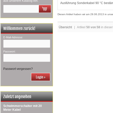
aus unserem Katalog ein.
Ausführung Sonderkabel 90 °C bestä
Diesen Artikel haben wir am 29.06.2013 in un
Übersicht
| Artikel
50 von 58
in dieser
Willkommen zurück!
E-Mail-Adresse:
Passwort:
Passwort vergessen?
Zuletzt angesehen
Schwimmerschalter mit 20
Meter Kabel