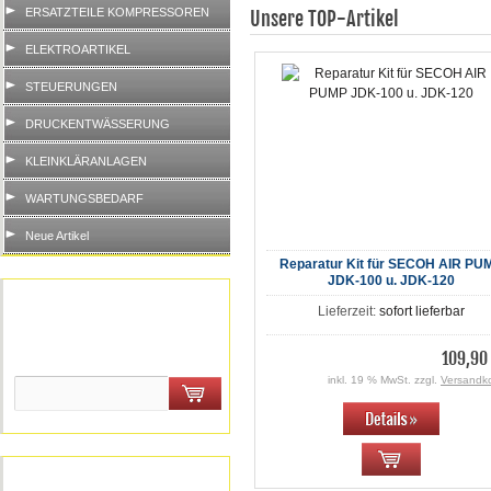
ERSATZTEILE KOMPRESSOREN
Unsere TOP-Artikel
ELEKTROARTIKEL
STEUERUNGEN
DRUCKENTWÄSSERUNG
KLEINKLÄRANLAGEN
WARTUNGSBEDARF
Neue Artikel
Reparatur Kit für SECOH AIR PU
JDK-100 u. JDK-120
Schnellkauf
Lieferzeit:
sofort lieferbar
Bitte geben Sie die Artikelnummer
109,90
aus unserem Katalog ein.
inkl. 19 % MwSt. zzgl.
Versandk
Willkommen zurück!