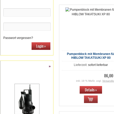
E-Mail-Adresse:
Passwort:
Passwort vergessen?
Pumpenblock mit Membranen fü
HIBLOW TAKATSUKI XP 80
Lieferzeit:
sofort lieferbar
Rezensionen
mehr
»
86,00
Jung Oxylift 2 S mit 10 m Kabel
Tauchmotor Pumpe
inkl. 19 % MwSt. zzgl.
Versandk