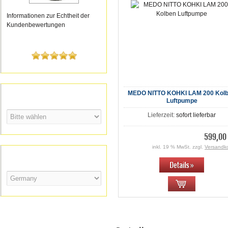
Informationen zur Echtheit der
Kundenbewertungen
Die Jung Tauchmotor Pumpe -
Absolut TOP ich bin begeistert!!
Hersteller
MEDO NITTO KOHKI LAM 200 Kol
Luftpumpe
Lieferzeit:
sofort lieferbar
599,00
inkl. 19 % MwSt. zzgl.
Versandk
Versandland