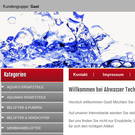
Kundengruppe:
Gast
Kategorien
Kontakt
Impressum
AQUATO ERSATZTEILE
Willkommen bei Abwasser Tech
AQUAMAX ERSATZTEILE
Herzlich willkommen
Gast!
Möchten Sie 
BELÜFTER & PUMPEN
Auf unserer Internetseite werden Sie v
BELÜFTER & VERDICHTER
Bei uns finden Sie nicht nur Ersatzteile,
für sich den richtigen Artikel.
MEMBRANBELÜFTER