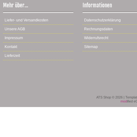
Mehr über...
Informationen
Liefer- und Versandkosten
Datenschutzerklärung
Unsere AGB
Rechnungsdaten
Impressum
Widerrufsrecht
Kontakt
Sitemap
Lieferzeit
ATS Shop © 2026 | Templa
mod
ified 