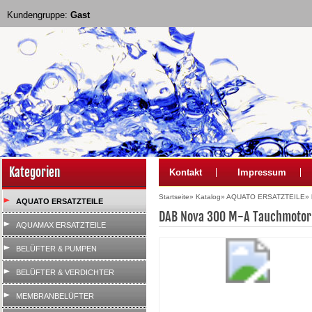
Kundengruppe:
Gast
Kategorien
Kontakt
Impressum
Startseite
»
Katalog
»
AQUATO ERSATZTEILE
»
AQUATO ERSATZTEILE
DAB Nova 300 M-A Tauchmoto
AQUAMAX ERSATZTEILE
BELÜFTER & PUMPEN
BELÜFTER & VERDICHTER
MEMBRANBELÜFTER