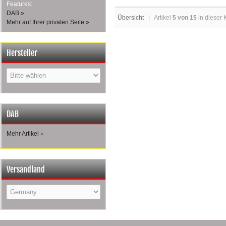
Features:
DAB »
Übersicht
| Artikel
5 von 15
in dieser 
Mehr auf Ihrer privaten Seite »
Hersteller
DAB
Mehr Artikel
»
Versandland