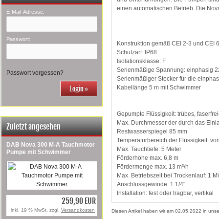
einen automatischen Betrieb. Die Nova
E-Mail-Adresse:
Passwort:
Konstruktion gemäß CEI 2-3 und CEI 
Schutzart: IP68
Isolationsklasse: F
Serienmäßige Spannung: einphasig 2
Passwort vergessen?
Serienmäßiger Stecker für die einpha
Kabellänge 5 m mit Schwimmer
Gepumpte Flüssigkeit: trübes, faserfr
Max. Durchmesser der durch das Einl
Zuletzt angesehen
Restwasserspiegel 85 mm
Temperaturbereich der Flüssigkeit: v
DAB Nova 300 M-A Tauchmotor
Max. Tauchtiefe: 5 Meter
Pumpe mit Schwimmer
Förderhöhe max. 6,8 m
Fördermenge max. 13 m³/h
Max. Betriebszeit bei Trockenlauf: 1 M
Anschlussgewinde: 1 1/4"
Installation: fest oder tragbar, vertikal
259,90 EUR
inkl. 19 % MwSt. zzgl.
Versandkosten
Diesen Artikel haben wir am 02.05.2022 in un