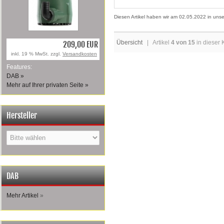
Diesen Artikel haben wir am 02.05.2022 in un
Übersicht
| Artikel
4 von 15
in dieser 
209,00 EUR
inkl. 19 % MwSt. zzgl.
Versandkosten
Features:
DAB »
Mehr auf Ihrer privaten Seite »
Hersteller
DAB
Mehr Artikel
»