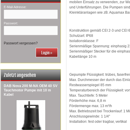
mobilen Einsatz zu verwenden, zur W
E-Mail-Adresse:
und Unterführungen. Die Pumpen sind
Kleinkläranlagen wie zB. Aquamax Basi
Passwort:
Konstruktion gemäß CEI 2-3 und CEI 
Schutzart: IP68
Isolationsklasse: F
Passwort vergessen?
Serienmäßige Spannung: einphasig 2
Serienmäßiger Stecker für die einpha
Kabellänge 10 m
Zuletzt angesehen
Gepumpte Flüssigkeit: trübes, faserfr
Max. Durchmesser der durch das Einl
Restwasserspiegel 85 mm
DAB Nova 200 M-NA OEM 40 SV
Tauchmotor Pumpe mit 10 m
Temperaturbereich der Flüssigkeit: v
Kabel
Max. Tauchtiefe: 5 Meter
Förderhöhe max. 6,8 m
Fördermenge max. 13 m³/h
Max. Betriebszeit bei Trockenlauf: 1 M
Anschlussgewinde: 1 1/4"
Installation: fest oder tragbar, vertikal