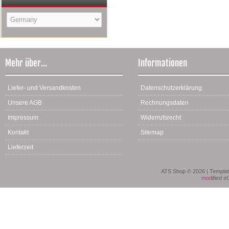
Mehr über...
Informationen
Liefer- und Versandkosten
Datenschutzerklärung
Unsere AGB
Rechnungsdaten
Impressum
Widerrufsrecht
Kontakt
Sitemap
Lieferzeit
ATS Shop © 2026 | Templa
mod
ified 