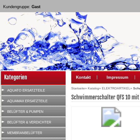
Kundengruppe:
Gast
Kategorien
Kontakt
Impressum
Startseite
»
Katalog
»
ELEKTROARTIKEL
»
Schw
AQUATO ERSATZTEILE
Schwimmerschalter QFS 10 mit
AQUAMAX ERSATZTEILE
BELÜFTER & PUMPEN
BELÜFTER & VERDICHTER
MEMBRANBELÜFTER