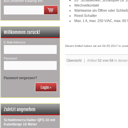
20°
Schaltwinkel, Schaltspiel ca. 
aus unserem Katalog ein.
Wechselkontakt
Wahlweise als Öffner oder Schließ
Reed-Schalter
Max. 1 A, max. 250 V/AC, max. 60 
Willkommen zurück!
E-Mail-Adresse:
Diesen Artikel haben wir am 04.05.2017 in un
Passwort:
Übersicht
| Artikel
52 von 58
in dieser
Passwort vergessen?
Zuletzt angesehen
Schwimmerschalter QFS 10 mit
Kabellänge 10 Meter