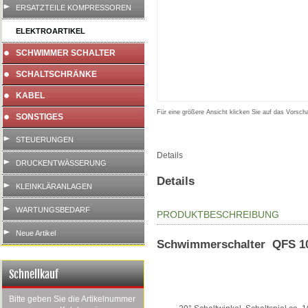
ERSATZTEILE KOMPRESSOREN
ELEKTROARTIKEL
SCHWIMMER SCHALTER
SCHALTSCHRÄNKE
KABEL
Für eine größere Ansicht klicken Sie auf das Vorscha
SONSTIGES
STEUERUNGEN
Details
DRUCKENTWÄSSERUNG
Details
KLEINKLÄRANLAGEN
WARTUNGSBEDARF
PRODUKTBESCHREIBUNG
Neue Artikel
Schwimmerschalter QFS 1
Schnellkauf
Bitte geben Sie die Artikelnummer