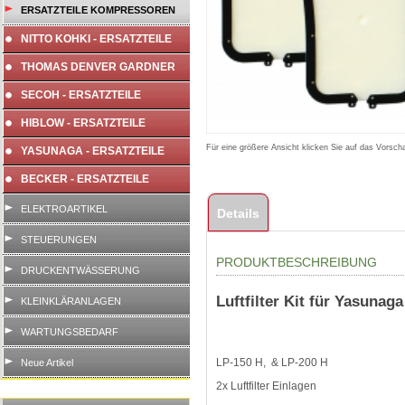
ERSATZTEILE KOMPRESSOREN
NITTO KOHKI - ERSATZTEILE
THOMAS DENVER GARDNER
SECOH - ERSATZTEILE
HIBLOW - ERSATZTEILE
Für eine größere Ansicht klicken Sie auf das Vorscha
YASUNAGA - ERSATZTEILE
BECKER - ERSATZTEILE
ELEKTROARTIKEL
Details
STEUERUNGEN
PRODUKTBESCHREIBUNG
DRUCKENTWÄSSERUNG
Luftfilter Kit für Yasuna
KLEINKLÄRANLAGEN
WARTUNGSBEDARF
LP-150 H, & LP-200 H
Neue Artikel
2x Luftfilter Einlagen