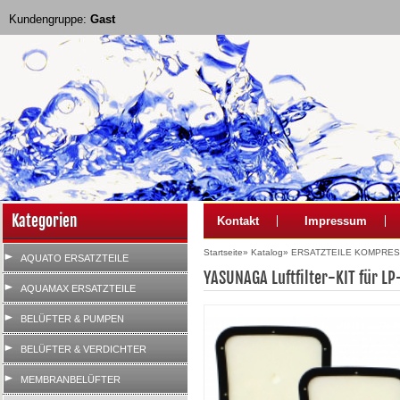
Kundengruppe:
Gast
Kategorien
Kontakt
Impressum
Startseite
»
Katalog
»
ERSATZTEILE KOMPRE
AQUATO ERSATZTEILE
YASUNAGA Luftfilter-KIT für L
AQUAMAX ERSATZTEILE
BELÜFTER & PUMPEN
BELÜFTER & VERDICHTER
MEMBRANBELÜFTER