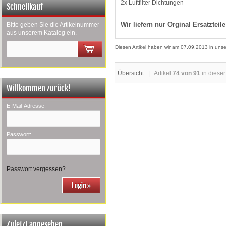
2x Luftfilter Dichtungen
Schnellkauf
Wir liefern nur Orginal Ersatzteile
Bitte geben Sie die Artikelnummer
aus unserem Katalog ein.
Diesen Artikel haben wir am 07.09.2013 in un
Übersicht
| Artikel
74 von 91
in dieser
Willkommen zurück!
E-Mail-Adresse:
Passwort:
Passwort vergessen?
Zuletzt angesehen