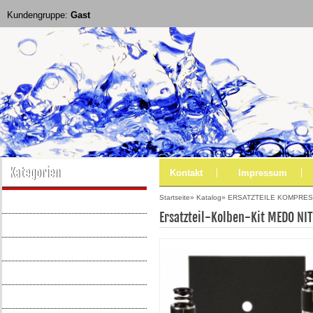
Kundengruppe:
Gast
Kategorien
Kontakt
Impressum
Startseite
»
Katalog
»
ERSATZTEILE KOMPRE
AQUATO ERSATZTEILE
Ersatzteil-Kolben-Kit MEDO NIT
AQUAMAX ERSATZTEILE
BELÜFTER & PUMPEN
BELÜFTER & VERDICHTER
MEMBRANBELÜFTER