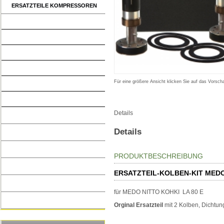
ERSATZTEILE KOMPRESSOREN
NITTO KOHKI - ERSATZTEILE
THOMAS DENVER GARDNER
SECOH - ERSATZTEILE
HIBLOW - ERSATZTEILE
Für eine größere Ansicht klicken Sie auf das Vorscha
YASUNAGA - ERSATZTEILE
BECKER - ERSATZTEILE
Details
ELEKTROARTIKEL
Details
STEUERUNGEN
DRUCKENTWÄSSERUNG
PRODUKTBESCHREIBUNG
KLEINKLÄRANLAGEN
ERSATZTEIL-KOLBEN-KIT MEDO
WARTUNGSBEDARF
für MEDO NITTO KOHKI LA 80 E
Neue Artikel
Orginal Ersatzteil
mit 2 Kolben, Dichtung