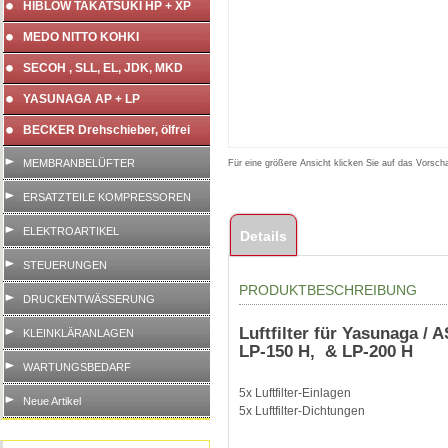
HIBLOW TAKATSUKI HP + XP
MEDO NITTO KOHKI
SECOH , SLL, EL, JDK, MKD
YASUNAGA AP + LP
BECKER Drehschieber, ölfrei
MEMBRANBELÜFTER
Für eine größere Ansicht klicken Sie auf das Vorscha
ERSATZTEILE KOMPRESSOREN
ELEKTROARTIKEL
Details
STEUERUNGEN
PRODUKTBESCHREIBUNG
DRUCKENTWÄSSERUNG
Luftfilter für Yasunaga 
KLEINKLÄRANLAGEN
LP-150 H, & LP-200 H
WARTUNGSBEDARF
5x Luftfilter-Einlagen
Neue Artikel
5x Luftfilter-Dichtungen