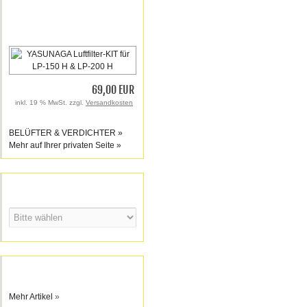
YASUNAGA Luftfilter-KIT für LP-
150 H & LP-200 H
69,00 EUR
inkl. 19 % MwSt. zzgl.
Versandkosten
Features:
BELÜFTER & VERDICHTER »
Mehr auf Ihrer privaten Seite »
Hersteller
YASUNAGA
Mehr Artikel
»