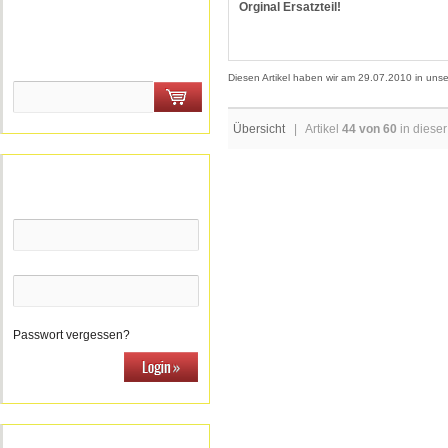
Orginal Ersatzteil!
Schnellkauf
Bitte geben Sie die Artikelnummer
aus unserem Katalog ein.
Diesen Artikel haben wir am 29.07.2010 in un
Übersicht
| Artikel
44 von 60
in dieser
Willkommen zurück!
E-Mail-Adresse:
Passwort:
Passwort vergessen?
Zuletzt angesehen