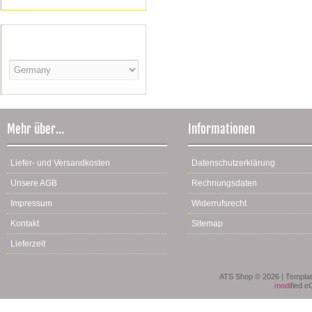
Versandland
Mehr über...
Informationen
Liefer- und Versandkosten
Datenschutzerklärung
Unsere AGB
Rechnungsdaten
Impressum
Widerrufsrecht
Kontakt
Sitemap
Lieferzeit
ATS Shop © 2026 | Templa
mod
ified 