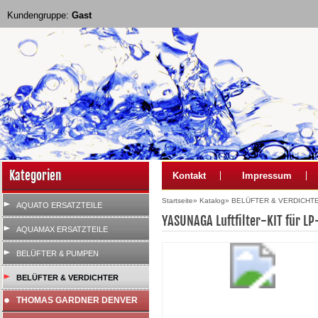
Kundengruppe:
Gast
Kategorien
Kontakt
Impressum
Startseite
»
Katalog
»
BELÜFTER & VERDICHT
AQUATO ERSATZTEILE
YASUNAGA Luftfilter-KIT für L
AQUAMAX ERSATZTEILE
BELÜFTER & PUMPEN
BELÜFTER & VERDICHTER
THOMAS GARDNER DENVER